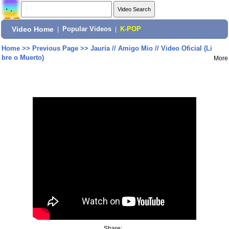
Video Home
|
Popular Videos
|
K-POP
Home
>>
Previous Page
>>
Jauria // Amigo Mio // Video Oficial (Li
bre o Muerto)
More
Share: