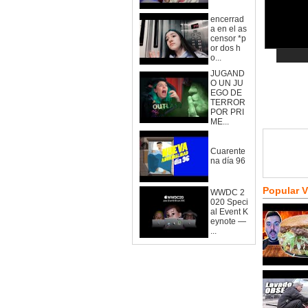
encerrad
a en el as
censor *p
or dos h
o...
JUGAND
O UN JU
EGO DE
TERROR
POR PRI
ME...
Cuarente
na día 96
Popular 
WWDC 2
020 Speci
al Event K
eynote —
...