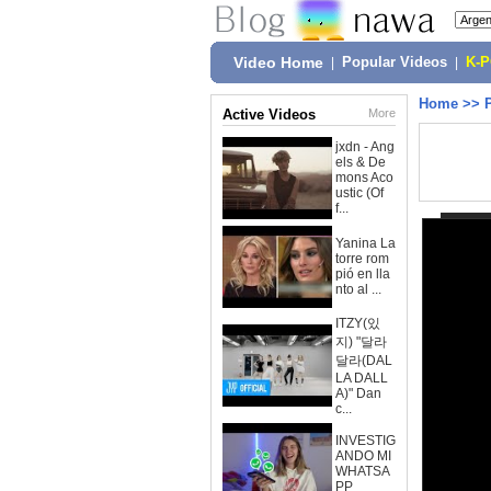
Video Home
|
Popular Videos
|
K-
Home
>>
Active Videos
More
jxdn - Ang
els & De
mons Aco
ustic (Of
f...
Yanina La
torre rom
pió en lla
nto al ...
ITZY(있
지) "달라
달라(DAL
LA DALL
A)" Dan
c...
INVESTIG
ANDO MI
WHATSA
PP