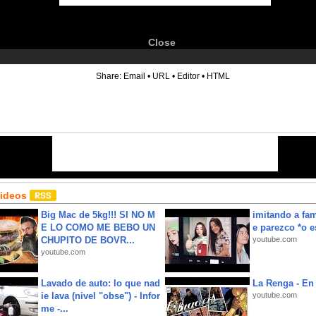
Close
6
Share:
Email
•
URL
•
Editor
•
HTML
Videos
Big Mac de 5kg!!! SI NO M
imitando a fa
E LO COMO ME BEBO UN
e parezco *o e
CHUPITO DE BOVR...
youtube.com
youtube.com
Lavado de auto: lo que nad
La Renga - En 
ie lava (nivel "obse") - Infor
youtube.com
me -...