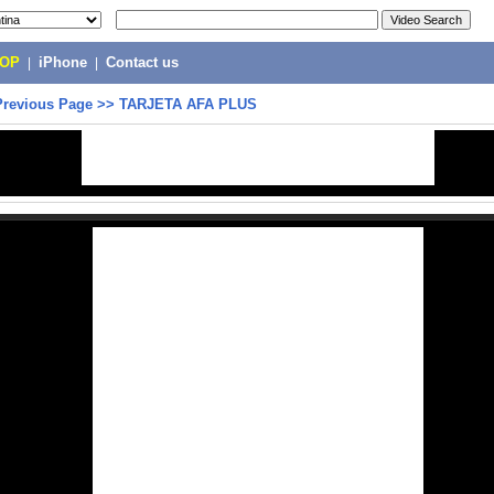
POP
|
iPhone
|
Contact us
Previous Page
>>
TARJETA AFA PLUS