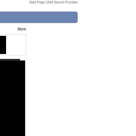
Start Page
|
Add Search Provider
More