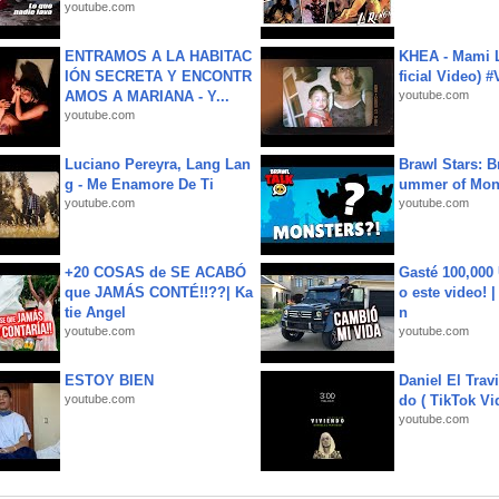
youtube.com
ENTRAMOS A LA HABITAC
KHEA - Mami L
IÓN SECRETA Y ENCONTR
ficial Video) 
AMOS A MARIANA - Y...
youtube.com
youtube.com
Luciano Pereyra, Lang Lan
Brawl Stars: B
g - Me Enamore De Ti
ummer of Mon
youtube.com
youtube.com
+20 COSAS de SE ACABÓ
Gasté 100,000
que JAMÁS CONTÉ!!??| Ka
o este video! 
tie Angel
n
youtube.com
youtube.com
ESTOY BIEN
Daniel El Trav
youtube.com
do ( TikTok Vid
youtube.com