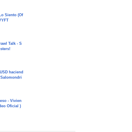
o Siento (Of
#VYFT
rawl Talk - S
sters!
 USD haciend
| Salomondri
ieso - Vivien
eo Oficial )