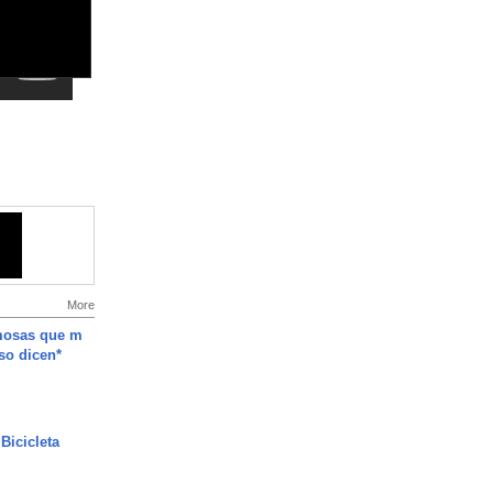
More
mosas que m
so dicen*
Bicicleta