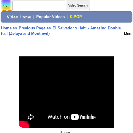
Video Home
|
Popular Videos
|
K-POP
Home
>>
Previous Page
>>
El Salvador x Haiti - Amazing Double
Fail (Zelaya and Montrevil)
More
Share: