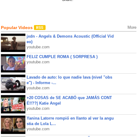
Popular Videos
More
jxdn - Angels & Demons Acoustic (Official Vid
eo)
youtube.com
FELIZ CUMPLE ROMA ( SORPRESA )
youtube.com
Lavado de auto: lo que nadie lava (nivel "obs
e") - Informe -...
youtube.com
+20 COSAS de SE ACABÓ que JAMÁS CONT
É!!??| Katie Angel
youtube.com
Yanina Latorre rompió en llanto al ver la angu
stia de Lola L...
youtube.com