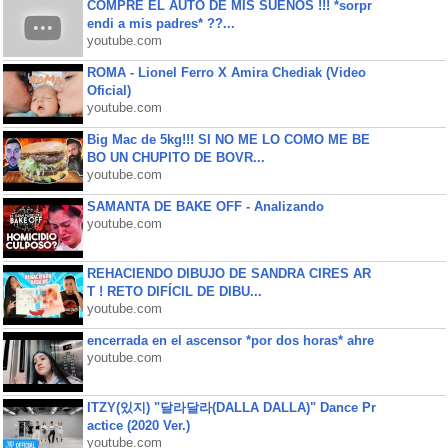
COMPRE EL AUTO DE MIS SUEÑOS !!! *sorpr
endi a mis padres* ??...
youtube.com
ROMA - Lionel Ferro X Amira Chediak (Video
Oficial)
youtube.com
Big Mac de 5kg!!! SI NO ME LO COMO ME BE
BO UN CHUPITO DE BOVR...
youtube.com
SAMANTA DE BAKE OFF - Analizando
youtube.com
REHACIENDO DIBUJO DE SANDRA CIRES AR
T ! RETO DIFÍCIL DE DIBU...
youtube.com
encerrada en el ascensor *por dos horas* ahre
youtube.com
ITZY(있지) "달라달라(DALLA DALLA)" Dance Pr
actice (2020 Ver.)
youtube.com