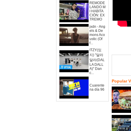
REMODE
LANDO M
I HABITA
CIÓN: EX
TREMO
jxdn - Ang
els & De
mons Aco
ustic (Of
f...
ITZY(있
지) "달라
달라(DAL
LA DALL
A)" Dan
c...
Popular 
Cuarente
na día 96