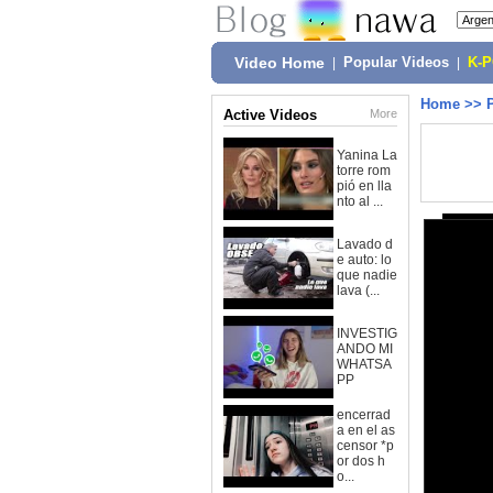
Video Home
|
Popular Videos
|
K-
Home
>>
Active Videos
More
Yanina La
torre rom
pió en lla
nto al ...
Lavado d
e auto: lo
que nadie
lava (...
INVESTIG
ANDO MI
WHATSA
PP
encerrad
a en el as
censor *p
or dos h
o...