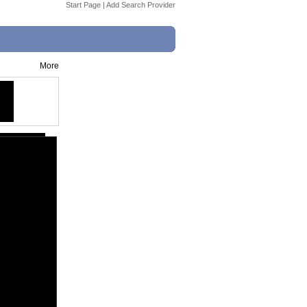
Start Page
|
Add Search Provider
More