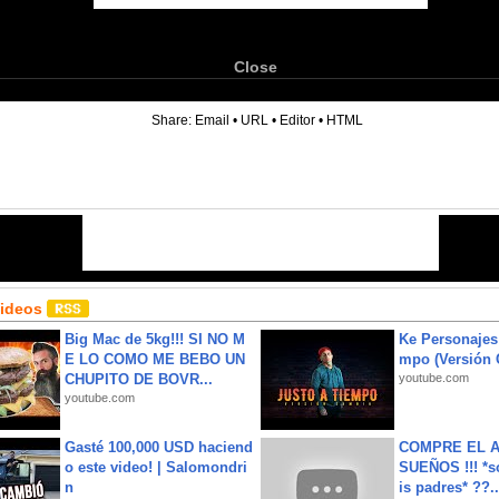
Close
6
Share:
Email
•
URL
•
Editor
•
HTML
Videos
Big Mac de 5kg!!! SI NO M
Ke Personajes 
E LO COMO ME BEBO UN
mpo (Versión
CHUPITO DE BOVR...
youtube.com
youtube.com
Gasté 100,000 USD haciend
COMPRE EL A
o este video! | Salomondri
SUEÑOS !!! *s
n
is padres* ??..