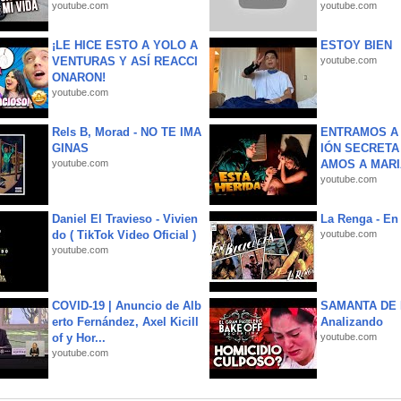
youtube.com
youtube.com
¡LE HICE ESTO A YOLO A
ESTOY BIEN
VENTURAS Y ASÍ REACCI
youtube.com
ONARON!
youtube.com
Rels B, Morad - NO TE IMA
ENTRAMOS A 
GINAS
IÓN SECRETA
youtube.com
AMOS A MARIA
youtube.com
Daniel El Travieso - Vivien
La Renga - En 
do ( TikTok Video Oficial )
youtube.com
youtube.com
COVID-19 | Anuncio de Alb
SAMANTA DE 
erto Fernández, Axel Kicill
Analizando
of y Hor...
youtube.com
youtube.com