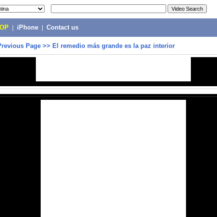
POP
|
iPhone
|
Contact us
Previous Page
>>
El remedio más grande es la paz interior