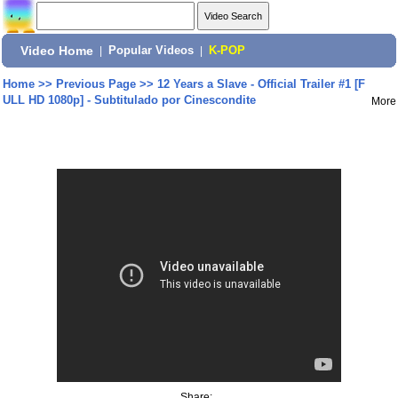
Video Home
|
Popular Videos
|
K-POP
Home
>>
Previous Page
>>
12 Years a Slave - Official Trailer #1 [F
ULL HD 1080p] - Subtitulado por Cinescondite
More
Share: