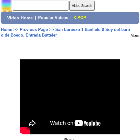
Video Home
|
Popular Videos
|
K-POP
Home
>>
Previous Page
>>
San Lorenzo 1 Banfield 0 Soy del barri
o de Boedo. Entrada Butteler
More
Share: