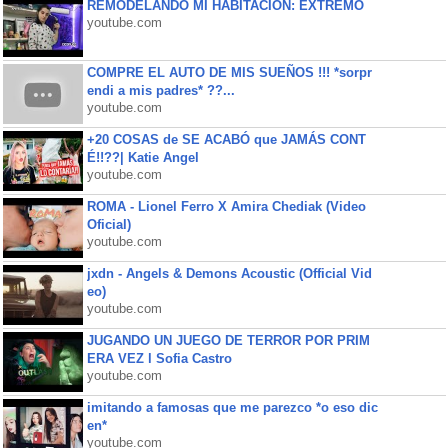
REMODELANDO MI HABITACIÓN: EXTREMO
youtube.com
COMPRE EL AUTO DE MIS SUEÑOS !!! *sorpr
endi a mis padres* ??...
youtube.com
+20 COSAS de SE ACABÓ que JAMÁS CONT
É!!??| Katie Angel
youtube.com
ROMA - Lionel Ferro X Amira Chediak (Video
Oficial)
youtube.com
jxdn - Angels & Demons Acoustic (Official Vid
eo)
youtube.com
JUGANDO UN JUEGO DE TERROR POR PRIM
ERA VEZ l Sofia Castro
youtube.com
imitando a famosas que me parezco *o eso dic
en*
youtube.com