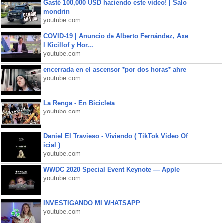
Gasté 100,000 USD haciendo este video! | Salo
mondrin
youtube.com
COVID-19 | Anuncio de Alberto Fernández, Axe
l Kicillof y Hor...
youtube.com
encerrada en el ascensor *por dos horas* ahre
youtube.com
La Renga - En Bicicleta
youtube.com
Daniel El Travieso - Viviendo ( TikTok Video Of
icial )
youtube.com
WWDC 2020 Special Event Keynote — Apple
youtube.com
INVESTIGANDO MI WHATSAPP
youtube.com