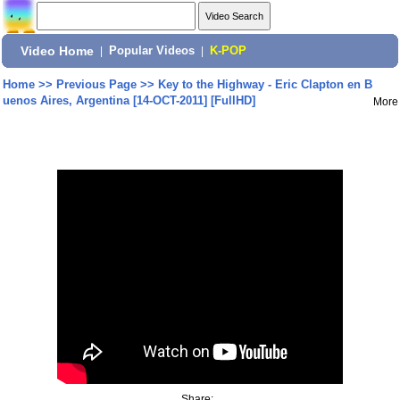
Video Home
|
Popular Videos
|
K-POP
Home
>>
Previous Page
>>
Key to the Highway - Eric Clapton en B
uenos Aires, Argentina [14-OCT-2011] [FullHD]
More
Share: