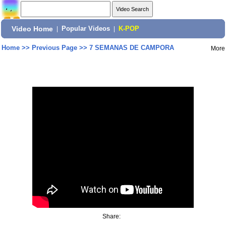
Video Home
|
Popular Videos
|
K-POP
Home
>>
Previous Page
>>
7 SEMANAS DE CAMPORA
More
Share: