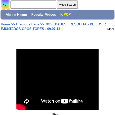
Video Home
|
Popular Videos
|
K-POP
Home
>>
Previous Page
>>
NOVEDADES FRESQUITAS DE LOS R
EJUNTADOS OPOSITORES - 09-07-13
More
Share: