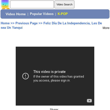
Video Home
|
Popular Videos
|
K-POP
Home
>>
Previous Page
>>
Feliz Día De La Independencia, Les De
sea Un Yanqui
More
Share: