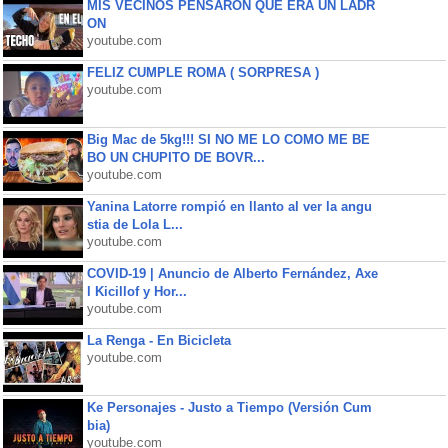
MIS VECINOS PENSARON QUE ERA UN LADR
ON
youtube.com
FELIZ CUMPLE ROMA ( SORPRESA )
youtube.com
Big Mac de 5kg!!! SI NO ME LO COMO ME BE
BO UN CHUPITO DE BOVR...
youtube.com
Yanina Latorre rompió en llanto al ver la angu
stia de Lola L...
youtube.com
COVID-19 | Anuncio de Alberto Fernández, Axe
l Kicillof y Hor...
youtube.com
La Renga - En Bicicleta
youtube.com
Ke Personajes - Justo a Tiempo (Versión Cum
bia)
youtube.com