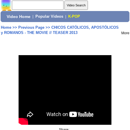
Video Home
|
Popular Videos
|
K-POP
Home
>>
Previous Page
>>
CHICOS CATÓLICOS, APOSTÓLICOS
y ROMANOS - THE MOVIE // TEASER 2013
More
Share: