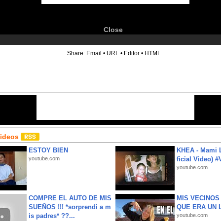
Close
6
Share:
Email
•
URL
•
Editor
•
HTML
Videos
ESTOY BIEN
KHEA - Mami L
youtube.com
ficial Video) 
youtube.com
COMPRE EL AUTO DE MIS
MIS VECINO
SUEÑOS !!! *sorprendi a m
QUE ERA UN 
is padres* ??...
youtube.com