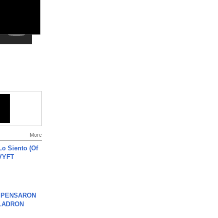
More
o Siento (Of
#VYFT
S PENSARON
LADRON