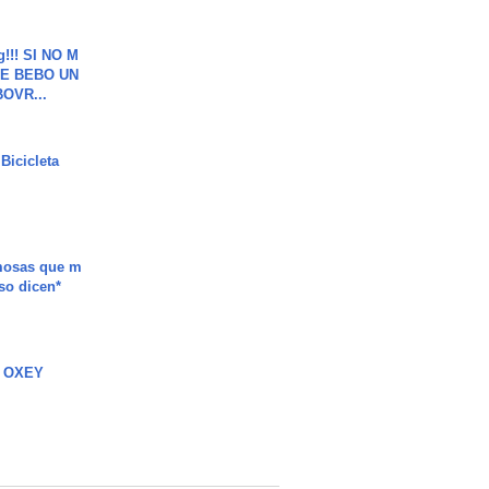
g!!! SI NO M
E BEBO UN
OVR...
Bicicleta
mosas que m
so dicen*
 OXEY