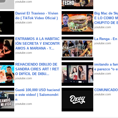
youtube.com
Daniel El Travieso - Vivien
Big Mac de 5k
do ( TikTok Video Oficial )
E LO COMO M
youtube.com
CHUPITO DE B
youtube.com
ENTRAMOS A LA HABITAC
La Renga - En 
IÓN SECRETA Y ENCONTR
youtube.com
AMOS A MARIANA - Y...
youtube.com
REHACIENDO DIBUJO DE
imitando a fa
SANDRA CIRES ART ! RET
e parezco *o e
O DIFÍCIL DE DIBU...
youtube.com
youtube.com
Gasté 100,000 USD haciend
COMUNICADO
o este video! | Salomondri
youtube.com
n
youtube.com