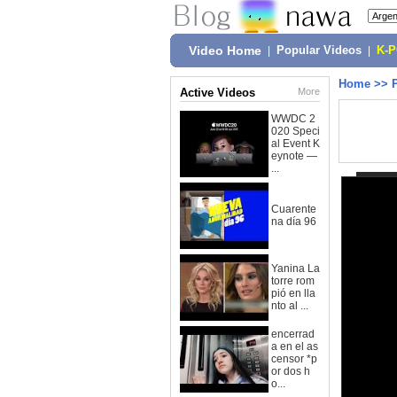
Video Home
|
Popular Videos
|
K-
Home
>>
Active Videos
More
WWDC 2
020 Speci
al Event K
eynote —
...
Cuarente
na día 96
Yanina La
torre rom
pió en lla
nto al ...
encerrad
a en el as
censor *p
or dos h
o...