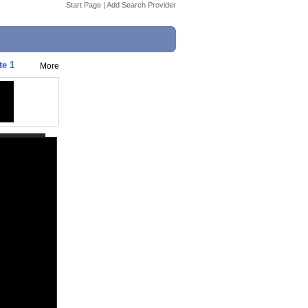
Start Page
|
Add Search Provider
te 1
More