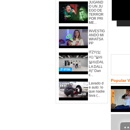
JUGAND
O UN JU
EGO DE
TERROR
POR PRI
ME...
INVESTIG
ANDO MI
WHATSA
PP
ITZY(있
지) "달라
달라(DAL
LA DALL
A)" Dan
c...
Popular 
Lavado d
e auto: lo
que nadie
lava (...