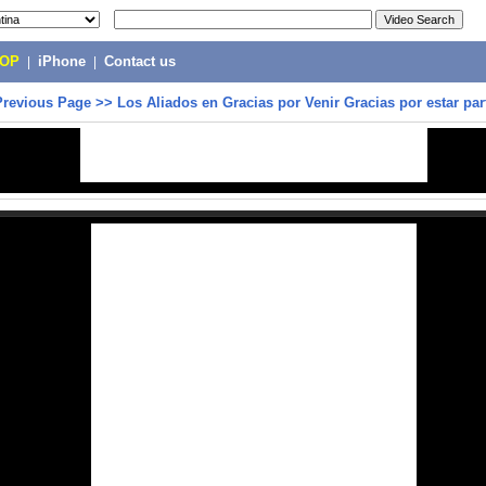
POP
|
iPhone
|
Contact us
Previous Page
>>
Los Aliados en Gracias por Venir Gracias por estar par