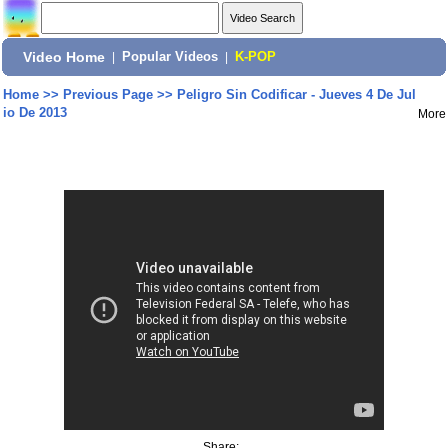
Video Home
|
Popular Videos
|
K-POP
Home
>>
Previous Page
>>
Peligro Sin Codificar - Jueves 4 De Jul
io De 2013
More
Share: