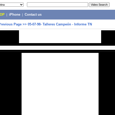
POP
|
iPhone
|
Contact us
Previous Page
>>
05-07-98- Talleres Campeón - Informe TN