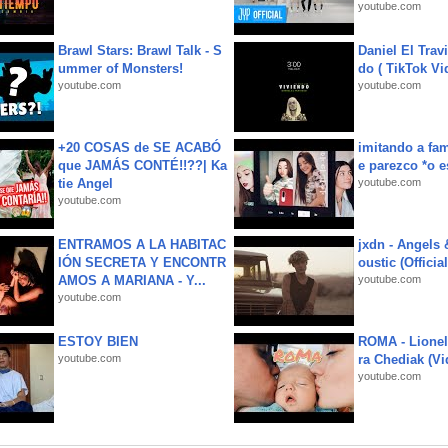
youtube.com
Brawl Stars: Brawl Talk - S
Daniel El Trav
ummer of Monsters!
do ( TikTok Vid
youtube.com
youtube.com
+20 COSAS de SE ACABÓ
imitando a fa
que JAMÁS CONTÉ!!??| Ka
e parezco *o e
tie Angel
youtube.com
youtube.com
ENTRAMOS A LA HABITAC
jxdn - Angels
IÓN SECRETA Y ENCONTR
oustic (Officia
AMOS A MARIANA - Y...
youtube.com
youtube.com
ESTOY BIEN
ROMA - Lionel
youtube.com
ra Chediak (Vi
youtube.com