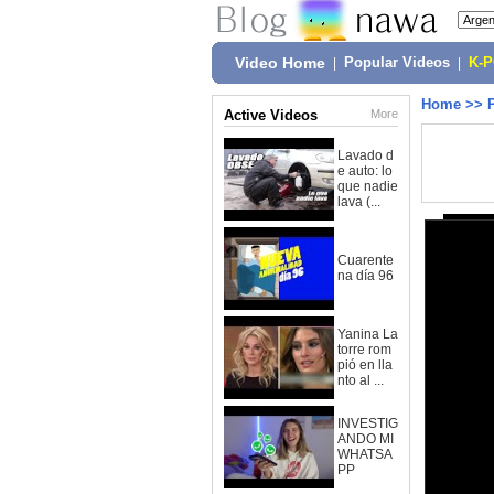
Video Home
|
Popular Videos
|
K-
Home
>>
Active Videos
More
Lavado d
e auto: lo
que nadie
lava (...
Cuarente
na día 96
Yanina La
torre rom
pió en lla
nto al ...
INVESTIG
ANDO MI
WHATSA
PP