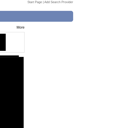
Start Page
|
Add Search Provider
More