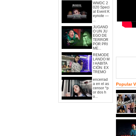
WWDC 2
020 Speci
al Event K
eynote —
...
JUGAND
O UN JU
EGO DE
TERROR
POR PRI
ME...
REMODE
LANDO M
I HABITA
CIÓN: EX
TREMO
encerrad
a en el as
Popular 
censor *p
or dos h
o...