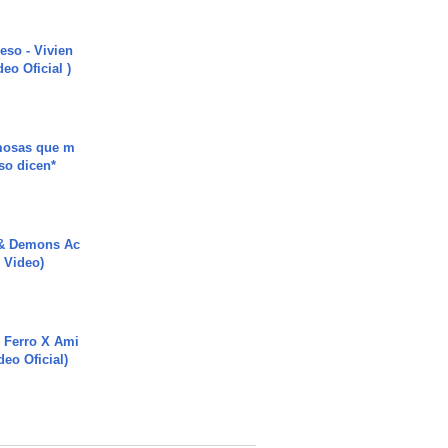
ieso - Vivien
eo Oficial )
mosas que m
so dicen*
 & Demons Ac
l Video)
 Ferro X Ami
deo Oficial)