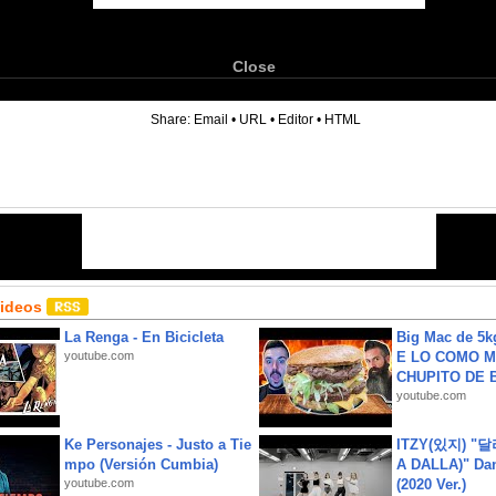
Close
6
Share:
Email
•
URL
•
Editor
•
HTML
Videos
La Renga - En Bicicleta
Big Mac de 5k
youtube.com
E LO COMO M
CHUPITO DE B
youtube.com
Ke Personajes - Justo a Tie
ITZY(있지) "
mpo (Versión Cumbia)
A DALLA)" Dan
youtube.com
(2020 Ver.)