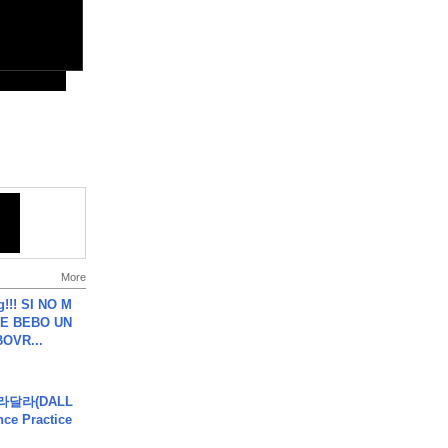
More
g!!! SI NO M
E BEBO UN
OVR...
달라달라(DALL
ce Practice