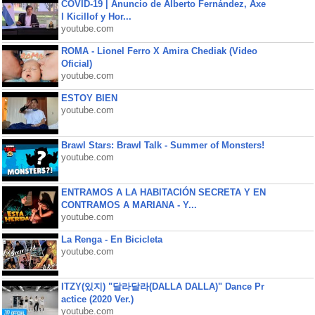
COVID-19 | Anuncio de Alberto Fernández, Axe
l Kicillof y Hor...
youtube.com
ROMA - Lionel Ferro X Amira Chediak (Video
Oficial)
youtube.com
ESTOY BIEN
youtube.com
Brawl Stars: Brawl Talk - Summer of Monsters!
youtube.com
ENTRAMOS A LA HABITACIÓN SECRETA Y EN
CONTRAMOS A MARIANA - Y...
youtube.com
La Renga - En Bicicleta
youtube.com
ITZY(있지) "달라달라(DALLA DALLA)" Dance Pr
actice (2020 Ver.)
youtube.com