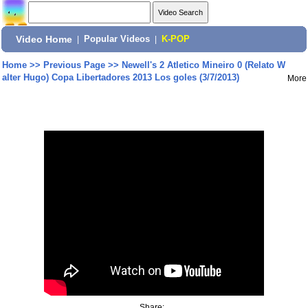
Video Home
|
Popular Videos
|
K-POP
Home
>>
Previous Page
>>
Newell's 2 Atletico Mineiro 0 (Relato W
alter Hugo) Copa Libertadores 2013 Los goles (3/7/2013)
More
Share: