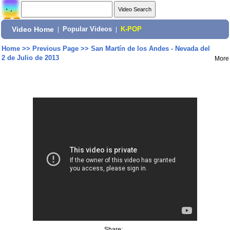
Video Home
|
Popular Videos
|
K-POP
Home
>>
Previous Page
>>
San Martín de los Andes - Nevada del
2 de Julio de 2013
More
Share: