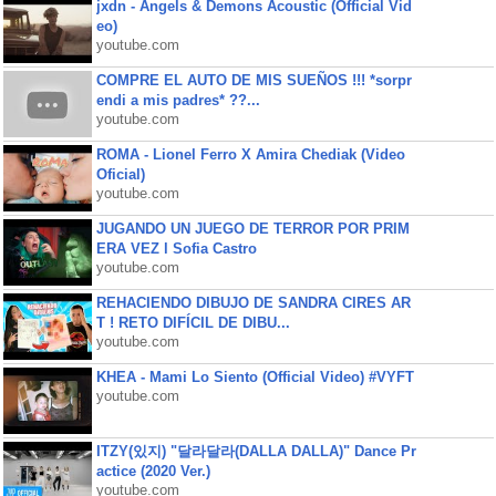
jxdn - Angels & Demons Acoustic (Official Vid
eo)
youtube.com
COMPRE EL AUTO DE MIS SUEÑOS !!! *sorpr
endi a mis padres* ??...
youtube.com
ROMA - Lionel Ferro X Amira Chediak (Video
Oficial)
youtube.com
JUGANDO UN JUEGO DE TERROR POR PRIM
ERA VEZ l Sofia Castro
youtube.com
REHACIENDO DIBUJO DE SANDRA CIRES AR
T ! RETO DIFÍCIL DE DIBU...
youtube.com
KHEA - Mami Lo Siento (Official Video) #VYFT
youtube.com
ITZY(있지) "달라달라(DALLA DALLA)" Dance Pr
actice (2020 Ver.)
youtube.com