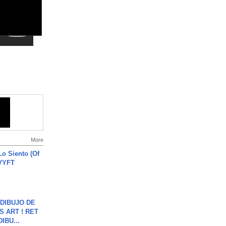
More
o Siento (Of
#VYFT
DIBUJO DE
S ART ! RET
DIBU...