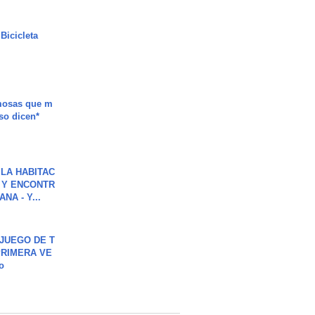
Bicicleta
mosas que m
so dicen*
LA HABITAC
 Y ENCONTR
NA - Y...
JUEGO DE T
PRIMERA VE
o