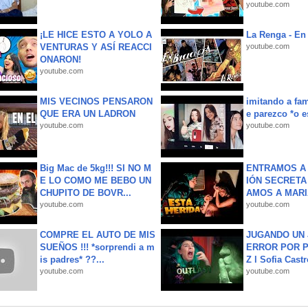
youtube.com
¡LE HICE ESTO A YOLO A
La Renga - En 
VENTURAS Y ASÍ REACCI
youtube.com
ONARON!
youtube.com
MIS VECINOS PENSARON
imitando a fa
QUE ERA UN LADRON
e parezco *o e
youtube.com
youtube.com
Big Mac de 5kg!!! SI NO M
ENTRAMOS A 
E LO COMO ME BEBO UN
IÓN SECRETA
CHUPITO DE BOVR...
AMOS A MARIA
youtube.com
youtube.com
COMPRE EL AUTO DE MIS
JUGANDO UN 
SUEÑOS !!! *sorprendi a m
ERROR POR 
is padres* ??...
Z l Sofia Castr
youtube.com
youtube.com