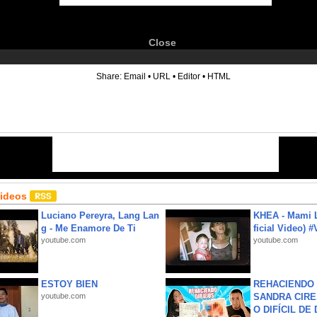
Close
6
Share:
Email
•
URL
•
Editor
•
HTML
Videos
Luciano Pereyra, Lang Lan
KHEA - Mami L
g - Me Enamore De Ti
ficial Video) 
youtube.com
youtube.com
ESTOY BIEN
REHACIENDO 
youtube.com
SANDRA CIRE
O DIFÍCIL DE 