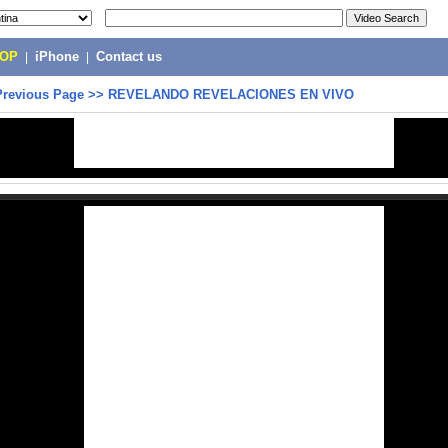
POP
|
iPhone
|
Contact us
Previous Page
>>
REVELANDO REVELACIONES EN VIVO