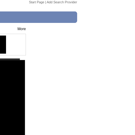
Start Page
|
Add Search Provider
More