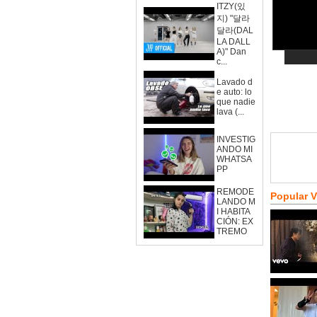
ITZY(있
지) "달라
달라(DAL
LA DALL
A)" Dan
c...
Lavado d
e auto: lo
que nadie
lava (...
INVESTIG
ANDO MI
WHATSA
PP
REMODE
Popular 
LANDO M
I HABITA
CIÓN: EX
TREMO