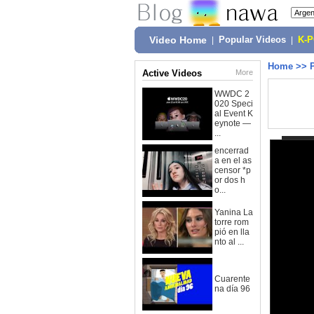
Video Home
|
Popular Videos
|
K-
Home
>>
Active Videos
More
WWDC 2
020 Speci
al Event K
eynote —
...
encerrad
a en el as
censor *p
or dos h
o...
Yanina La
torre rom
pió en lla
nto al ...
Cuarente
na día 96