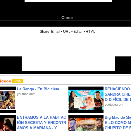
Close
6
Share:
Email
•
URL
•
Editor
•
HTML
Videos
La Renga - En Bicicleta
REHACIENDO 
youtube.com
SANDRA CIRE
O DIFÍCIL DE 
youtube.com
ENTRAMOS A LA HABITAC
Big Mac de 5k
IÓN SECRETA Y ENCONTR
E LO COMO M
AMOS A MARIANA - Y...
CHUPITO DE B