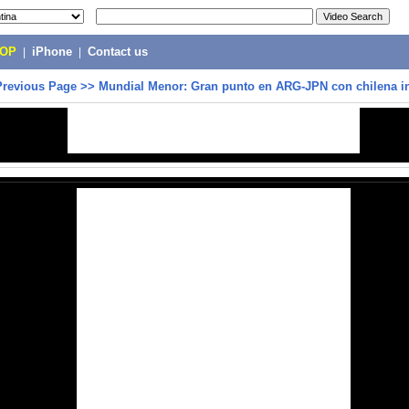
POP
|
iPhone
|
Contact us
Previous Page
>>
Mundial Menor: Gran punto en ARG-JPN con chilena i