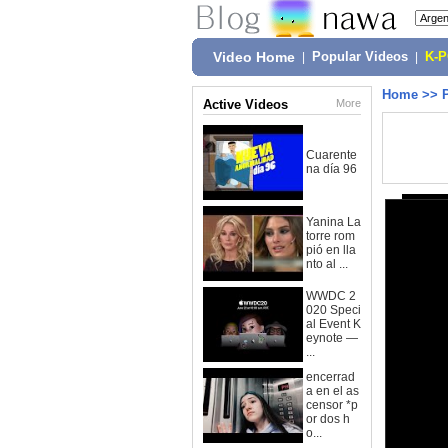
Video Home
|
Popular Videos
|
K-
Home
>>
Active Videos
More
Cuarente
na día 96
Yanina La
torre rom
pió en lla
nto al ...
WWDC 2
020 Speci
al Event K
eynote —
...
encerrad
a en el as
censor *p
or dos h
o...