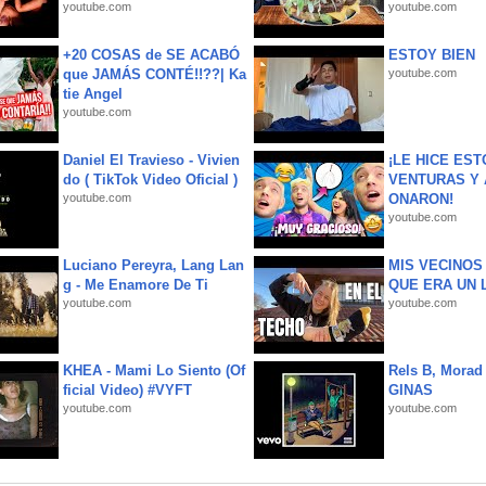
youtube.com
youtube.com
+20 COSAS de SE ACABÓ
ESTOY BIEN
que JAMÁS CONTÉ!!??| Ka
youtube.com
tie Angel
youtube.com
Daniel El Travieso - Vivien
¡LE HICE EST
do ( TikTok Video Oficial )
VENTURAS Y 
youtube.com
ONARON!
youtube.com
Luciano Pereyra, Lang Lan
MIS VECINO
g - Me Enamore De Ti
QUE ERA UN 
youtube.com
youtube.com
KHEA - Mami Lo Siento (Of
Rels B, Morad
ficial Video) #VYFT
GINAS
youtube.com
youtube.com