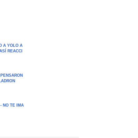
O A YOLO A
ASÍ REACCI
S PENSARON
LADRON
 - NO TE IMA