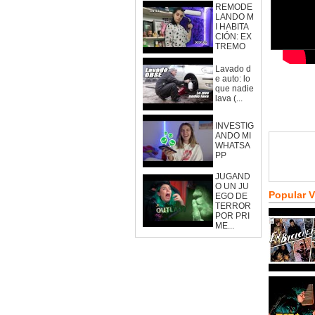
REMODE
LANDO M
I HABITA
CIÓN: EX
TREMO
Lavado d
e auto: lo
que nadie
lava (...
INVESTIG
ANDO MI
WHATSA
PP
JUGAND
O UN JU
Popular 
EGO DE
TERROR
POR PRI
ME...