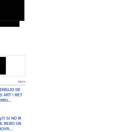
More
DIBUJO DE
S ART ! RET
DIBU...
g!!! SI NO M
E BEBO UN
OVR...