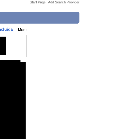
Start Page
|
Add Search Provider
ncluida
More