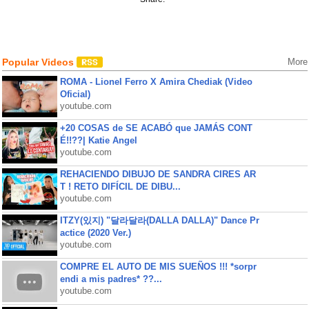
Popular Videos
More
ROMA - Lionel Ferro X Amira Chediak (Video
Oficial)
youtube.com
+20 COSAS de SE ACABÓ que JAMÁS CONT
É!!??| Katie Angel
youtube.com
REHACIENDO DIBUJO DE SANDRA CIRES AR
T ! RETO DIFÍCIL DE DIBU...
youtube.com
ITZY(있지) "달라달라(DALLA DALLA)" Dance Pr
actice (2020 Ver.)
youtube.com
COMPRE EL AUTO DE MIS SUEÑOS !!! *sorpr
endi a mis padres* ??...
youtube.com