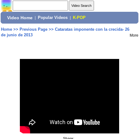
Video Home
|
Popular Videos
|
K-POP
Home
>>
Previous Page
>>
Cataratas imponente con la crecida- 26
de junio de 2013
More
Share: