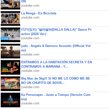
ON
youtube.com
La Renga - En Bicicleta
youtube.com
ITZY(있지) "달라달라(DALLA DALLA)" Dance Pr
actice (2020 Ver.)
youtube.com
jxdn - Angels & Demons Acoustic (Official Vid
eo)
youtube.com
ENTRAMOS A LA HABITACIÓN SECRETA Y EN
CONTRAMOS A MARIANA - Y...
youtube.com
Big Mac de 5kg!!! SI NO ME LO COMO ME BE
BO UN CHUPITO DE BOVR...
youtube.com
Ke Personajes - Justo a Tiempo (Versión Cum
bia)
youtube.com