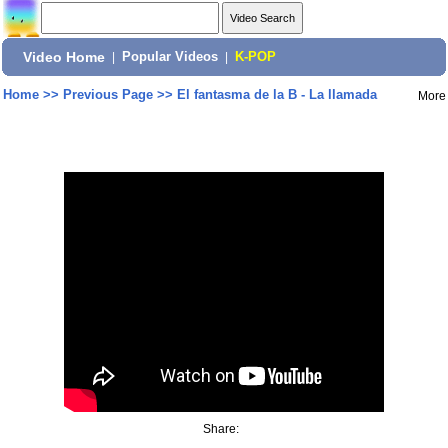
Video Home
|
Popular Videos
|
K-POP
Home
>>
Previous Page
>>
El fantasma de la B - La llamada
More
Share: