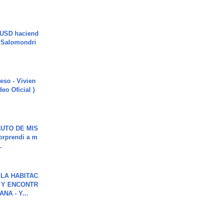
 USD haciend
| Salomondri
ieso - Vivien
eo Oficial )
UTO DE MIS
orprendi a m
.
LA HABITAC
 Y ENCONTR
NA - Y...