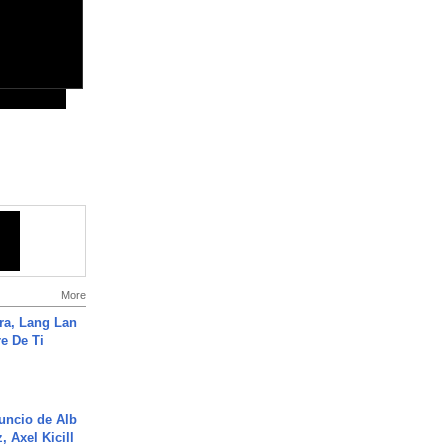
More
ra, Lang Lan
e De Ti
uncio de Alb
, Axel Kicill