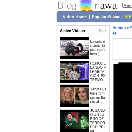
Video Home
|
Popular Videos
|
K-
Home
>>
Active Videos
More
es
Lavado d
e auto: lo
que nadie
lava (...
REMODE
LANDO M
I HABITA
CIÓN: EX
TREMO
Yanina La
torre rom
pió en lla
nto al ...
JUGAND
O UN JU
EGO DE
TERROR
POR PRI
ME...