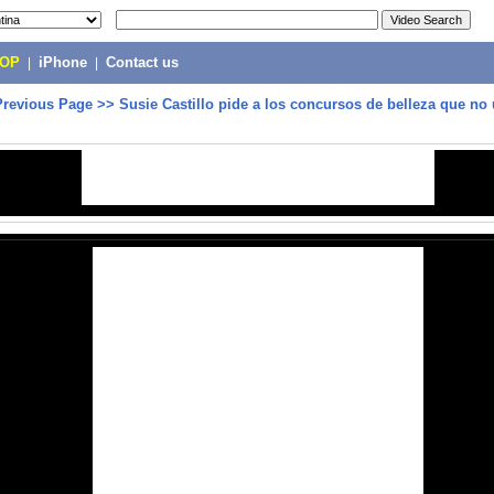
POP
|
iPhone
|
Contact us
Previous Page
>>
Susie Castillo pide a los concursos de belleza que no 