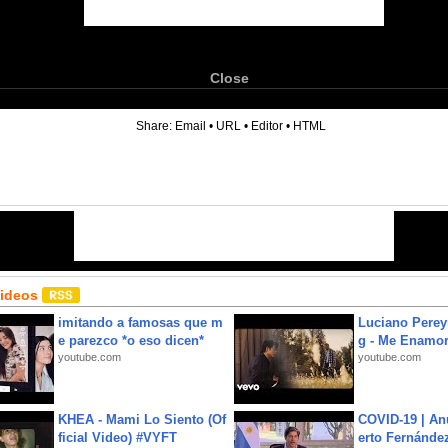
Close
6
Share:
Email
•
URL
•
Editor
•
HTML
Videos
imitando a famosas que m
Luciano Perey
e parezco *o eso dicen*
g - Me Enamor
youtube.com
youtube.com
KHEA - Mami Lo Siento (Of
COVID-19 | An
ficial Video) #VYFT
erto Fernández