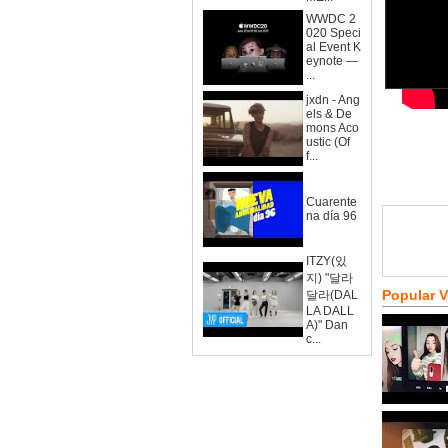
WWDC 2
020 Speci
al Event K
eynote —
...
jxdn - Ang
els & De
mons Aco
ustic (Of
f...
Cuarente
na día 96
ITZY(있
지) "달라
Popular 
달라(DAL
LA DALL
A)" Dan
c...