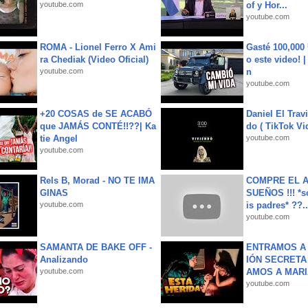
youtube.com
of y Hor...
youtube.com
ROMA - Lionel Ferro X Ami
Gasté 100,000
ra Chediak (Video Oficial)
o este video! 
youtube.com
n
youtube.com
+20 COSAS de SE ACABÓ
Daniel El Trav
que JAMÁS CONTÉ!!??| Ka
do ( TikTok Vid
tie Angel
youtube.com
youtube.com
Rels B, Morad - NO TE IMA
COMPRE EL A
GINAS
SUEÑOS !!! *s
youtube.com
is padres* ??..
youtube.com
SAMANTA DE BAKE OFF -
ENTRAMOS A 
Analizando
IÓN SECRETA
youtube.com
AMOS A MARIA
youtube.com