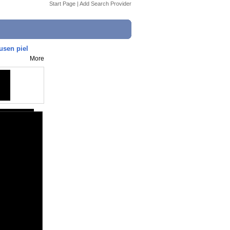
Start Page
|
Add Search Provider
usen piel
More