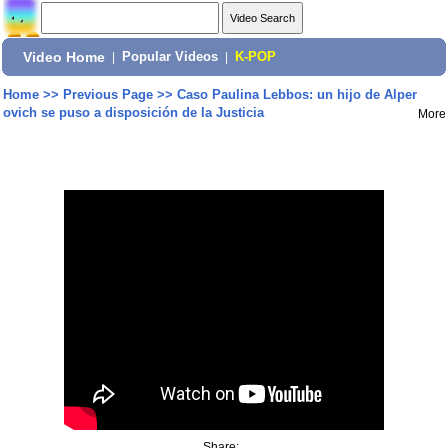
Video Home
|
Popular Videos
|
K-POP
Home
>>
Previous Page
>>
Caso Paulina Lebbos: un hijo de Alper
ovich se puso a disposición de la Justicia
More
Share: