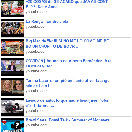
+20 COSAS de SE ACABÓ que JAMÁS CONT
É!!??| Katie Angel
youtube.com
La Renga - En Bicicleta
youtube.com
Big Mac de 5kg!!! SI NO ME LO COMO ME BE
BO UN CHUPITO DE BOVR...
youtube.com
COVID-19 | Anuncio de Alberto Fernández, Axe
l Kicillof y Hor...
youtube.com
Yanina Latorre rompió en llanto al ver la angu
stia de Lola L...
youtube.com
Lavado de auto: lo que nadie lava (nivel "obs
e") - Informe -...
youtube.com
Brawl Stars: Brawl Talk - Summer of Monsters!
youtube.com