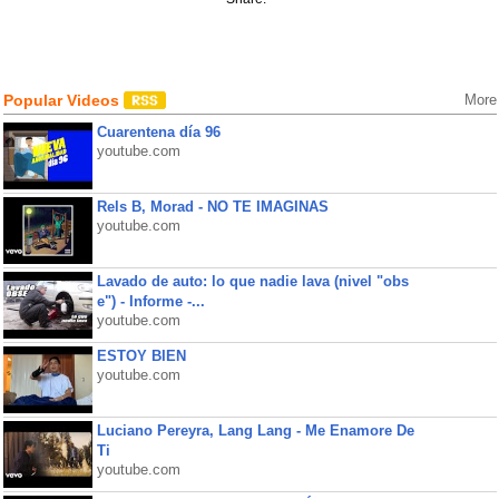
Popular Videos
More
Cuarentena día 96
youtube.com
Rels B, Morad - NO TE IMAGINAS
youtube.com
Lavado de auto: lo que nadie lava (nivel "obs
e") - Informe -...
youtube.com
ESTOY BIEN
youtube.com
Luciano Pereyra, Lang Lang - Me Enamore De
Ti
youtube.com