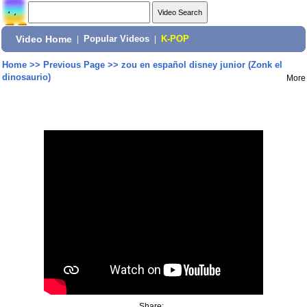
Video Home
|
Popular Videos
|
K-POP
Home
>>
Previous Page
>>
zou en español disney junior (Zonk el
dinosaurio)
More
Share: