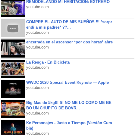
REMODELANDO MI HABITACIÓN: EXTREMO
youtube.com
COMPRE EL AUTO DE MIS SUEÑOS !!! *sorpr
endi a mis padres* ??...
youtube.com
encerrada en el ascensor *por dos horas* ahre
youtube.com
La Renga - En Bicicleta
youtube.com
WWDC 2020 Special Event Keynote — Apple
youtube.com
Big Mac de 5kg!!! SI NO ME LO COMO ME BE
BO UN CHUPITO DE BOVR...
youtube.com
Ke Personajes - Justo a Tiempo (Versión Cum
bia)
youtube.com