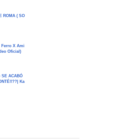
E ROMA ( SO
 Ferro X Ami
deo Oficial)
e SE ACABÓ
NTÉ!!??| Ka