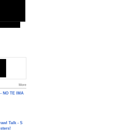
More
 - NO TE IMA
rawl Talk - S
sters!