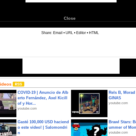
Close
6
Share:
Email
•
URL
•
Editor
•
HTML
Videos
COVID-19 | Anuncio de Alb
Rels B, Morad
erto Fernández, Axel Kicill
GINAS
of y Hor...
youtube.com
youtube.com
Gasté 100,000 USD haciend
Brawl Stars: B
o este video! | Salomondri
ummer of Mon
n
youtube.com