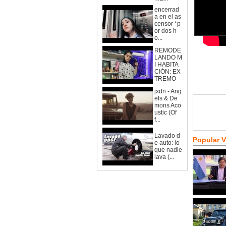
encerrad
a en el as
censor *p
or dos h
o...
REMODE
LANDO M
I HABITA
CIÓN: EX
TREMO
jxdn - Ang
els & De
mons Aco
ustic (Of
f...
Lavado d
Popular 
e auto: lo
que nadie
lava (...