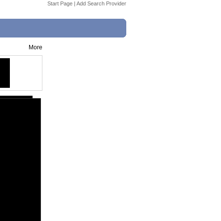
Start Page
|
Add Search Provider
More