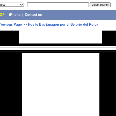
POP
|
iPhone
|
Contact us
Previous Page
>>
Hoy te Bas (apagón por el Belorio del Rojo)