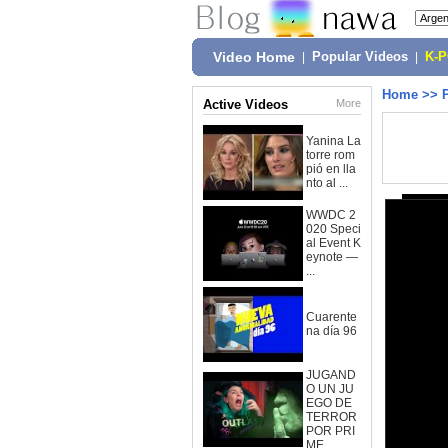
Video Home
|
Popular Videos
|
K-
Home
>>
Active Videos
More
Yanina La
torre rom
pió en lla
nto al ...
WWDC 2
020 Speci
al Event K
eynote —
...
Cuarente
na día 96
JUGAND
O UN JU
EGO DE
TERROR
POR PRI
ME...