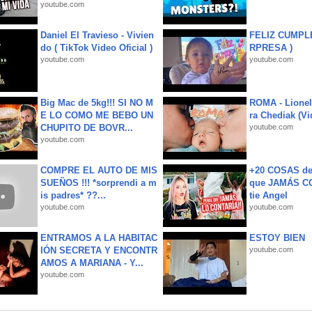
youtube.com
Daniel El Travieso - Vivien
FELIZ CUMPL
do ( TikTok Video Oficial )
RPRESA )
youtube.com
youtube.com
Big Mac de 5kg!!! SI NO M
ROMA - Lionel
E LO COMO ME BEBO UN
ra Chediak (Vi
CHUPITO DE BOVR...
youtube.com
youtube.com
COMPRE EL AUTO DE MIS
+20 COSAS d
SUEÑOS !!! *sorprendi a m
que JAMÁS CO
is padres* ??...
tie Angel
youtube.com
youtube.com
ENTRAMOS A LA HABITAC
ESTOY BIEN
IÓN SECRETA Y ENCONTR
youtube.com
AMOS A MARIANA - Y...
youtube.com