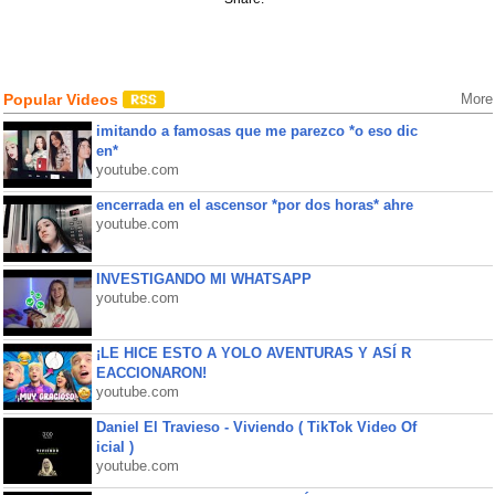
Popular Videos
More
imitando a famosas que me parezco *o eso dic
en*
youtube.com
encerrada en el ascensor *por dos horas* ahre
youtube.com
INVESTIGANDO MI WHATSAPP
youtube.com
¡LE HICE ESTO A YOLO AVENTURAS Y ASÍ R
EACCIONARON!
youtube.com
Daniel El Travieso - Viviendo ( TikTok Video Of
icial )
youtube.com