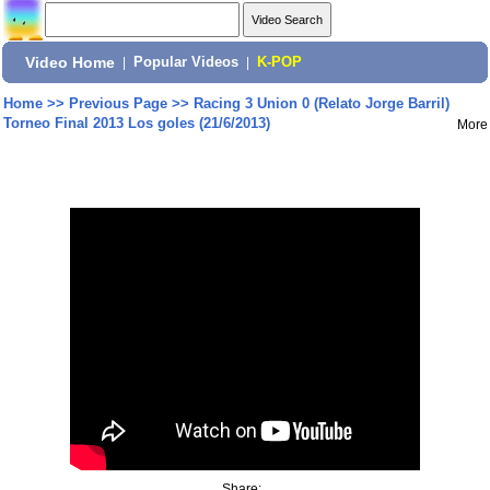
Video Home
|
Popular Videos
|
K-POP
Home
>>
Previous Page
>>
Racing 3 Union 0 (Relato Jorge Barril)
Torneo Final 2013 Los goles (21/6/2013)
More
Share: