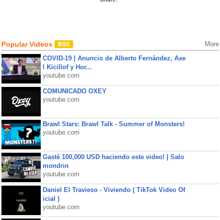
Popular Videos
More
COVID-19 | Anuncio de Alberto Fernández, Axe
l Kicillof y Hor...
youtube.com
COMUNICADO OXEY
youtube.com
Brawl Stars: Brawl Talk - Summer of Monsters!
youtube.com
Gasté 100,000 USD haciendo este video! | Salo
mondrin
youtube.com
Daniel El Travieso - Viviendo ( TikTok Video Of
icial )
youtube.com