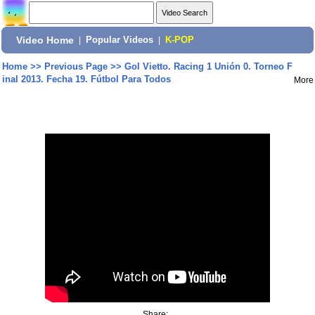
Video Home
|
Popular Videos
|
K-POP
Home
>>
Previous Page
>>
Gol Vietto. Racing 1 Unión 0. Torneo F
inal 2013. Fecha 19. Fútbol Para Todos
More
Share: