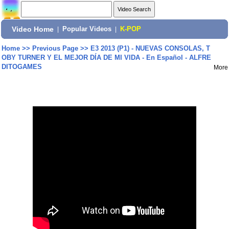
Video Home
|
Popular Videos
|
K-POP
Home
>>
Previous Page
>>
E3 2013 (P1) - NUEVAS CONSOLAS, T
OBY TURNER Y EL MEJOR DÍA DE MI VIDA - En Español - ALFRE
DITOGAMES
More