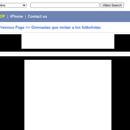
POP
|
iPhone
|
Contact us
Previous Page
>>
Gimnastas que imitan a los futbolistas