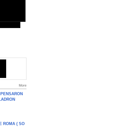
More
S PENSARON
LADRON
E ROMA ( SO