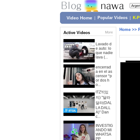
Video Home
|
Popular Videos
|
K-
Home
>>
Active Videos
More
Lavado d
e auto: lo
que nadie
lava (...
encerrad
a en el as
censor *p
or dos h
o...
ITZY(있
지) "달라
달라(DAL
LA DALL
A)" Dan
c...
INVESTIG
ANDO MI
WHATSA
PP