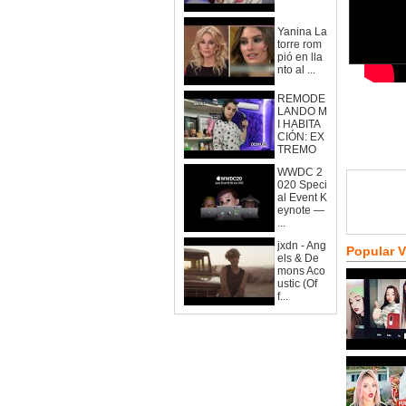
Yanina La
torre rom
pió en lla
nto al ...
REMODE
LANDO M
I HABITA
CIÓN: EX
TREMO
WWDC 2
020 Speci
al Event K
eynote —
...
jxdn - Ang
Popular 
els & De
mons Aco
ustic (Of
f...