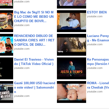
youtube.com
Big Mac de 5kg!!! SI NO M
ESTOY BIEN
E LO COMO ME BEBO UN
youtube.com
CHUPITO DE BOVR...
youtube.com
REHACIENDO DIBUJO DE
Luciano Perey
SANDRA CIRES ART ! RET
g - Me Enamor
O DIFÍCIL DE DIBU...
youtube.com
youtube.com
Daniel El Travieso - Vivien
Ke Personajes 
do ( TikTok Video Oficial )
mpo (Versión
youtube.com
youtube.com
Gasté 100,000 USD haciend
ROMA - Lionel
o este video! | Salomondri
ra Chediak (Vi
n
youtube.com
youtube.com