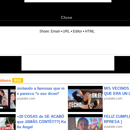
Close
6
Share:
Email
•
URL
•
Editor
•
HTML
Videos
imitando a famosas que m
MIS VECINO
e parezco *o eso dicen*
QUE ERA UN 
youtube.com
youtube.com
+20 COSAS de SE ACABÓ
FELIZ CUMPL
que JAMÁS CONTÉ!!??| Ka
RPRESA )
tie Angel
youtube.com