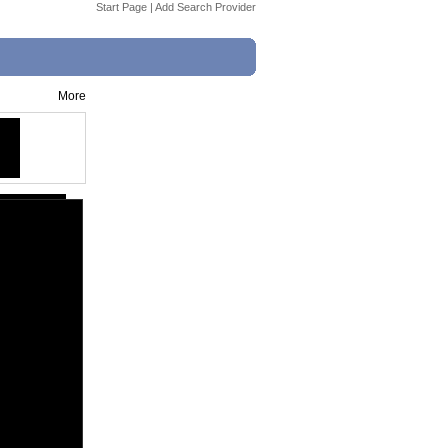
Start Page
|
Add Search Provider
More