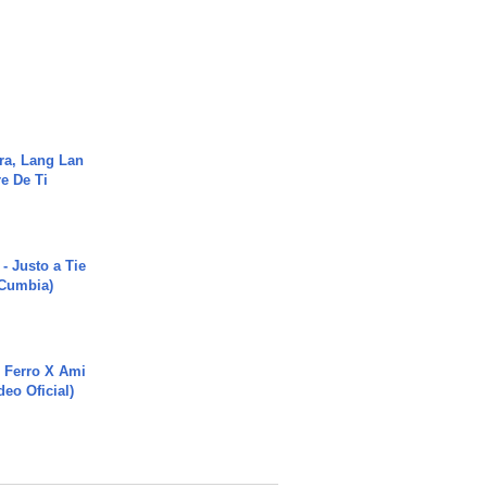
ra, Lang Lan
e De Ti
- Justo a Tie
 Cumbia)
 Ferro X Ami
deo Oficial)