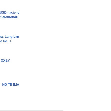
 USD haciend
| Salomondri
ra, Lang Lan
e De Ti
 OXEY
 - NO TE IMA