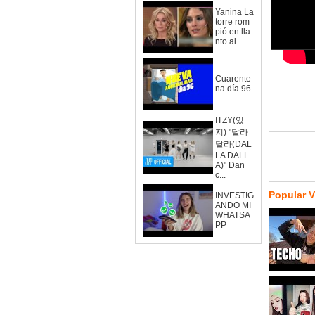
Yanina La
torre rom
pió en lla
nto al ...
Cuarente
na día 96
ITZY(있
지) "달라
달라(DAL
LA DALL
A)" Dan
c...
Popular 
INVESTIG
ANDO MI
WHATSA
PP