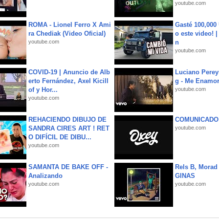
youtube.com
ROMA - Lionel Ferro X Ami
Gasté 100,000
ra Chediak (Video Oficial)
o este video! 
youtube.com
n
youtube.com
COVID-19 | Anuncio de Alb
Luciano Perey
erto Fernández, Axel Kicill
g - Me Enamor
of y Hor...
youtube.com
youtube.com
REHACIENDO DIBUJO DE
COMUNICADO
SANDRA CIRES ART ! RET
youtube.com
O DIFÍCIL DE DIBU...
youtube.com
SAMANTA DE BAKE OFF -
Rels B, Morad
Analizando
GINAS
youtube.com
youtube.com