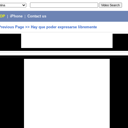
POP
|
iPhone
|
Contact us
Previous Page
>>
Hay que poder expresarse libremente