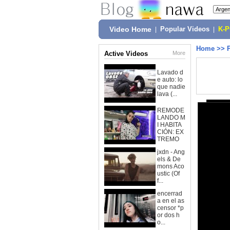
Video Home
|
Popular Videos
|
K-
Home
>>
Active Videos
More
Lavado d
e auto: lo
que nadie
lava (...
REMODE
LANDO M
I HABITA
CIÓN: EX
TREMO
jxdn - Ang
els & De
mons Aco
ustic (Of
f...
encerrad
a en el as
censor *p
or dos h
o...