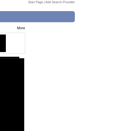
Start Page
|
Add Search Provider
More