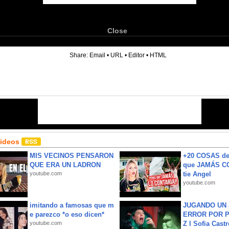
Close
6
Share:
Email
•
URL
•
Editor
•
HTML
Videos
MIS VECINOS PENSARON
+20 COSAS d
QUE ERA UN LADRON
que JAMÁS CO
youtube.com
tie Angel
youtube.com
imitando a famosas que m
JUGANDO UN 
e parezco *o eso dicen*
ERROR POR 
youtube.com
Z l Sofia Castr