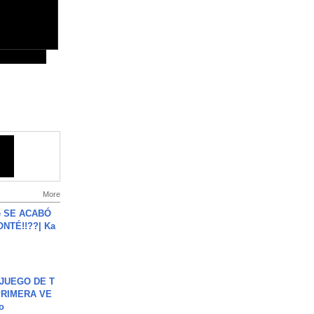
More
e SE ACABÓ
NTÉ!!??| Ka
JUEGO DE T
PRIMERA VE
o