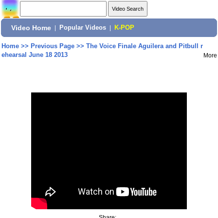
Video Home
|
Popular Videos
|
K-POP
Home
>>
Previous Page
>>
The Voice Finale Aguilera and Pitbull r
ehearsal June 18 2013
More
Share: