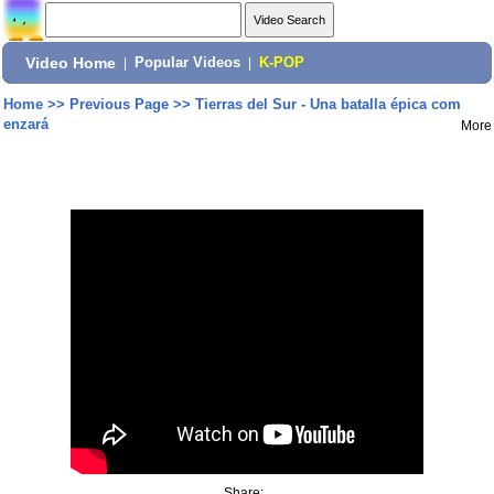
Video Home
|
Popular Videos
|
K-POP
Home
>>
Previous Page
>>
Tierras del Sur - Una batalla épica com
enzará
More
Share: