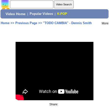
Video Home
|
Popular Videos
|
K-POP
Home
>>
Previous Page
>>
"TODO CAMBIA" - Dennis Smith
More
Share: