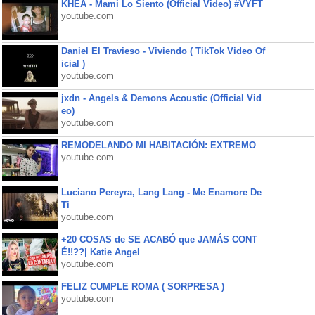
KHEA - Mami Lo Siento (Official Video) #VYFT
youtube.com
Daniel El Travieso - Viviendo ( TikTok Video Of
icial )
youtube.com
jxdn - Angels & Demons Acoustic (Official Vid
eo)
youtube.com
REMODELANDO MI HABITACIÓN: EXTREMO
youtube.com
Luciano Pereyra, Lang Lang - Me Enamore De
Ti
youtube.com
+20 COSAS de SE ACABÓ que JAMÁS CONT
É!!??| Katie Angel
youtube.com
FELIZ CUMPLE ROMA ( SORPRESA )
youtube.com