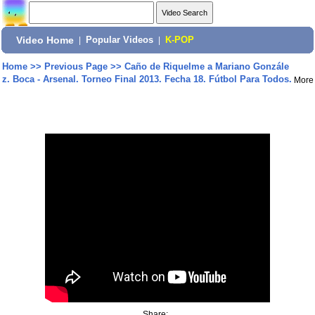
Video Home
|
Popular Videos
|
K-POP
Home
>>
Previous Page
>>
Caño de Riquelme a Mariano Gonzále
z. Boca - Arsenal. Torneo Final 2013. Fecha 18. Fútbol Para Todos.
More
Share: