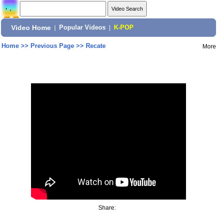
Video Home
|
Popular Videos
|
K-POP
Home
>>
Previous Page
>>
Recate
More
Share: