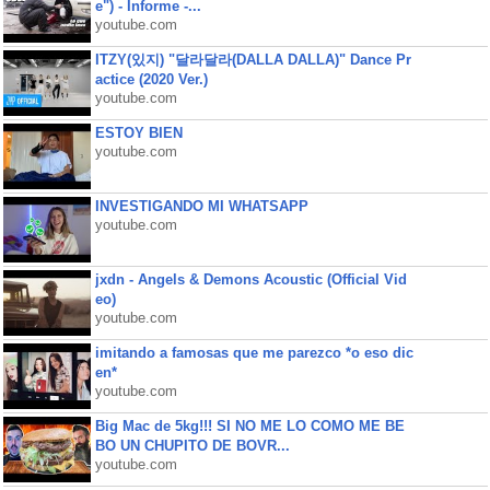
e") - Informe -...
youtube.com
ITZY(있지) "달라달라(DALLA DALLA)" Dance Pr
actice (2020 Ver.)
youtube.com
ESTOY BIEN
youtube.com
INVESTIGANDO MI WHATSAPP
youtube.com
jxdn - Angels & Demons Acoustic (Official Vid
eo)
youtube.com
imitando a famosas que me parezco *o eso dic
en*
youtube.com
Big Mac de 5kg!!! SI NO ME LO COMO ME BE
BO UN CHUPITO DE BOVR...
youtube.com