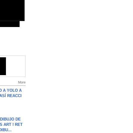
More
O A YOLO A
ASÍ REACCI
DIBUJO DE
S ART ! RET
DIBU...