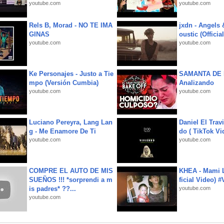
youtube.com
youtube.com
Rels B, Morad - NO TE IMA
jxdn - Angels
GINAS
oustic (Officia
youtube.com
youtube.com
Ke Personajes - Justo a Tie
SAMANTA DE 
mpo (Versión Cumbia)
Analizando
youtube.com
youtube.com
Luciano Pereyra, Lang Lan
Daniel El Trav
g - Me Enamore De Ti
do ( TikTok Vid
youtube.com
youtube.com
COMPRE EL AUTO DE MIS
KHEA - Mami L
SUEÑOS !!! *sorprendi a m
ficial Video) 
is padres* ??...
youtube.com
youtube.com