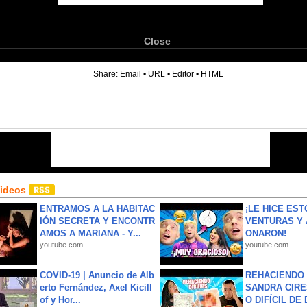
Close
6
Share:
Email
•
URL
•
Editor
•
HTML
Videos
ENTRAMOS A LA HABITAC
¡LE HICE EST
IÓN SECRETA Y ENCONTR
VENTURAS Y 
AMOS A MARIANA - Y...
ONARON!
youtube.com
youtube.com
COVID-19 | Anuncio de Alb
REHACIENDO 
erto Fernández, Axel Kicill
SANDRA CIRE
of y Hor...
O DIFÍCIL DE 