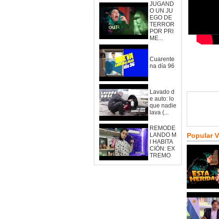
JUGAND
O UN JU
EGO DE
TERROR
POR PRI
ME...
Cuarente
na día 96
Lavado d
e auto: lo
que nadie
lava (...
REMODE
LANDO M
Popular 
I HABITA
CIÓN: EX
TREMO