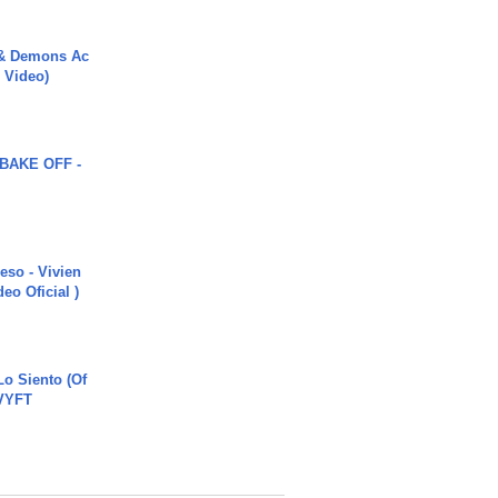
 & Demons Ac
l Video)
BAKE OFF -
ieso - Vivien
eo Oficial )
o Siento (Of
#VYFT