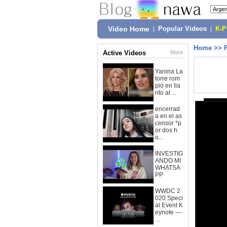
Video Home
|
Popular Videos
|
K-
Home
>>
Active Videos
More
Yanina La
torre rom
pió en lla
nto al ...
encerrad
a en el as
censor *p
or dos h
o...
INVESTIG
ANDO MI
WHATSA
PP
WWDC 2
020 Speci
al Event K
eynote —
...