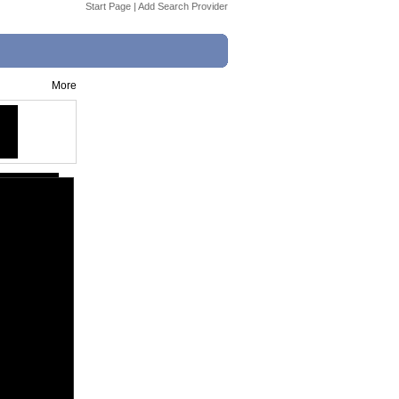
Start Page
|
Add Search Provider
More