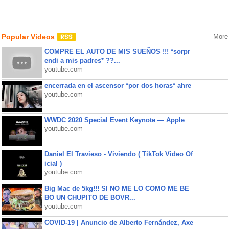
Popular Videos
More
COMPRE EL AUTO DE MIS SUEÑOS !!! *sorpr
endi a mis padres* ??...
youtube.com
encerrada en el ascensor *por dos horas* ahre
youtube.com
WWDC 2020 Special Event Keynote — Apple
youtube.com
Daniel El Travieso - Viviendo ( TikTok Video Of
icial )
youtube.com
Big Mac de 5kg!!! SI NO ME LO COMO ME BE
BO UN CHUPITO DE BOVR...
youtube.com
COVID-19 | Anuncio de Alberto Fernández, Axe