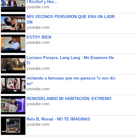
l Kicillof y Hor...
youtube.com
MIS VECINOS PENSARON QUE ERA UN LADR
ON
youtube.com
ESTOY BIEN
youtube.com
Luciano Pereyra, Lang Lang - Me Enamore De
Ti
youtube.com
imitando a famosas que me parezco *o eso dic
en*
youtube.com
REMODELANDO MI HABITACIÓN: EXTREMO
youtube.com
Rels B, Morad - NO TE IMAGINAS
youtube.com