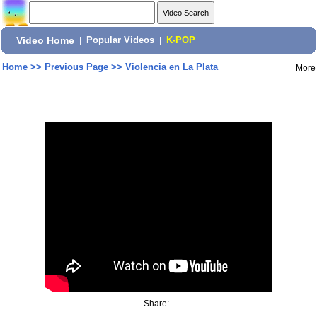
Video Home
|
Popular Videos
|
K-POP
Home
>>
Previous Page
>>
Violencia en La Plata
More
Share: