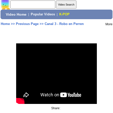
Video Home
|
Popular Videos
|
K-POP
Home
>>
Previous Page
>>
Canal 3 - Robo en Perren
More
Share: