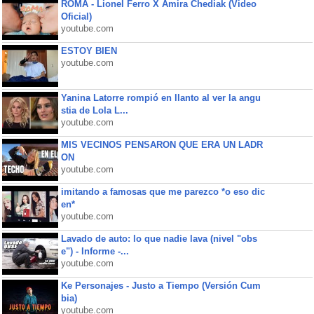
ROMA - Lionel Ferro X Amira Chediak (Video
Oficial)
youtube.com
ESTOY BIEN
youtube.com
Yanina Latorre rompió en llanto al ver la angu
stia de Lola L...
youtube.com
MIS VECINOS PENSARON QUE ERA UN LADR
ON
youtube.com
imitando a famosas que me parezco *o eso dic
en*
youtube.com
Lavado de auto: lo que nadie lava (nivel "obs
e") - Informe -...
youtube.com
Ke Personajes - Justo a Tiempo (Versión Cum
bia)
youtube.com