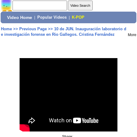
Video Home
|
Popular Videos
|
K-POP
Home
>>
Previous Page
>>
10 de JUN. Inauguración laboratorio d
e investigación forense en Rio Gallegos. Cristina Fernández
More
Share: