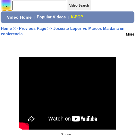
Video Home
|
Popular Videos
|
K-POP
Home
>>
Previous Page
>>
Josesito Lopez vs Marcos Maidana en
conferencia
More
Share: