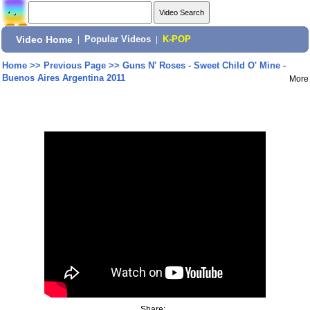
Video Home
|
Popular Videos
|
K-POP
Home
>>
Previous Page
>>
Guns N' Roses - Sweet Child O' Mine -
Buenos Aires Argentina 2011
More
Share: