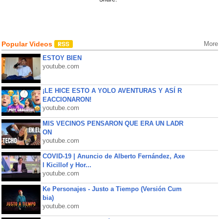
Popular Videos
More
ESTOY BIEN
youtube.com
¡LE HICE ESTO A YOLO AVENTURAS Y ASÍ R
EACCIONARON!
youtube.com
MIS VECINOS PENSARON QUE ERA UN LADR
ON
youtube.com
COVID-19 | Anuncio de Alberto Fernández, Axe
l Kicillof y Hor...
youtube.com
Ke Personajes - Justo a Tiempo (Versión Cum
bia)
youtube.com