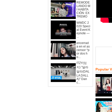
REMODE
LANDO M
I HABITA
CIÓN: EX
TREMO
WWDC 2
020 Speci
al Event K
eynote —
...
encerrad
a en el as
censor *p
or dos h
o...
ITZY(있
지) "달라
Popular 
달라(DAL
LA DALL
A)" Dan
c...