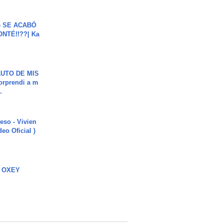
e SE ACABÓ
NTÉ!!??| Ka
UTO DE MIS
orprendi a m
.
ieso - Vivien
eo Oficial )
 OXEY