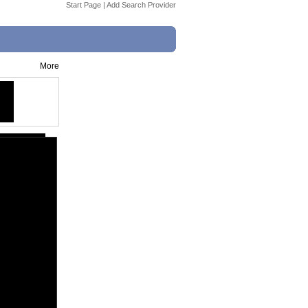
Start Page
|
Add Search Provider
More