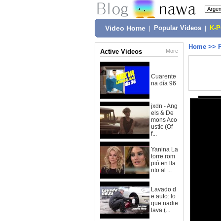
Video Home
|
Popular Videos
|
K-
Home
>>
Active Videos
More
Cuarente
na día 96
jxdn - Ang
els & De
mons Aco
ustic (Of
f...
Yanina La
torre rom
pió en lla
nto al ...
Lavado d
e auto: lo
que nadie
lava (...