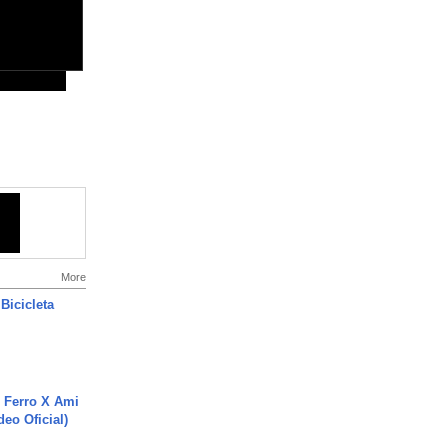
More
Bicicleta
 Ferro X Ami
deo Oficial)