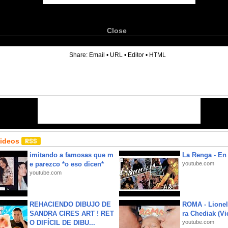
Close
6
Share:
Email
•
URL
•
Editor
•
HTML
Videos
imitando a famosas que m
La Renga - En 
e parezco *o eso dicen*
youtube.com
youtube.com
REHACIENDO DIBUJO DE
ROMA - Lionel
SANDRA CIRES ART ! RET
ra Chediak (Vi
O DIFÍCIL DE DIBU...
youtube.com