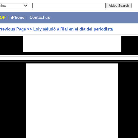
POP
|
iPhone
|
Contact us
Previous Page
>>
Loly saludó a Rial en el día del periodista