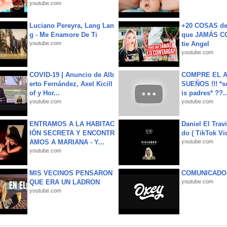
youtube.com
Luciano Pereyra, Lang Lan
+20 COSAS d
g - Me Enamore De Ti
que JAMÁS CO
youtube.com
tie Angel
youtube.com
COVID-19 | Anuncio de Alb
COMPRE EL A
erto Fernández, Axel Kicill
SUEÑOS !!! *s
of y Hor...
is padres* ??..
youtube.com
youtube.com
ENTRAMOS A LA HABITAC
Daniel El Trav
IÓN SECRETA Y ENCONTR
do ( TikTok Vid
AMOS A MARIANA - Y...
youtube.com
youtube.com
MIS VECINOS PENSARON
COMUNICADO
QUE ERA UN LADRON
youtube.com
youtube.com