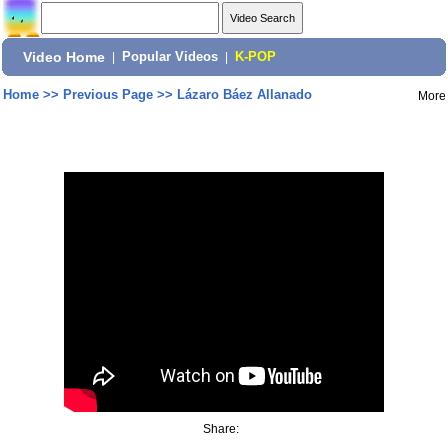
Video Home
|
Popular Videos
|
K-POP
Home
>>
Previous Page
>>
Lázaro Báez Allanado
More
Share: