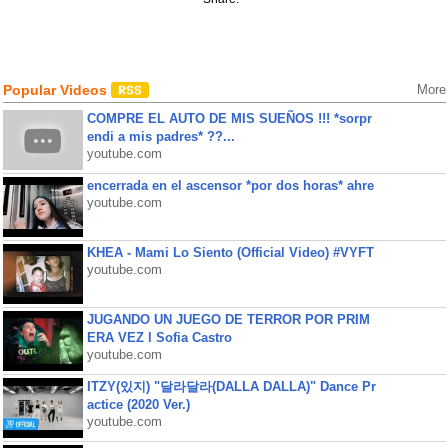
Popular Videos
More
COMPRE EL AUTO DE MIS SUEÑOS !!! *sorpr
endi a mis padres* ??...
youtube.com
encerrada en el ascensor *por dos horas* ahre
youtube.com
KHEA - Mami Lo Siento (Official Video) #VYFT
youtube.com
JUGANDO UN JUEGO DE TERROR POR PRIM
ERA VEZ l Sofia Castro
youtube.com
ITZY(있지) "달라달라(DALLA DALLA)" Dance Pr
actice (2020 Ver.)
youtube.com