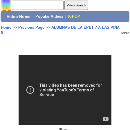
Video Home
|
Popular Videos
|
K-POP
Home
>>
Previous Page
>>
ALUMNAS DE LA EPET 7 A LAS PIÑA
S
More
Share: