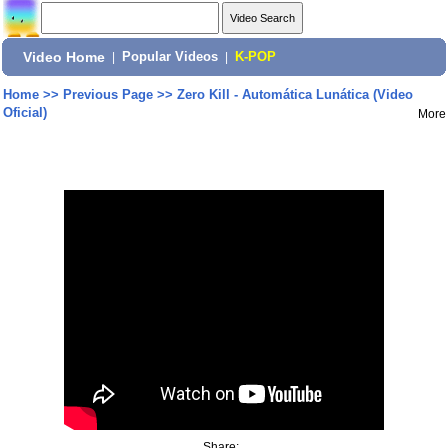
Video Home
|
Popular Videos
|
K-POP
Home
>>
Previous Page
>>
Zero Kill - Automática Lunática (Video
Oficial)
More
Share: