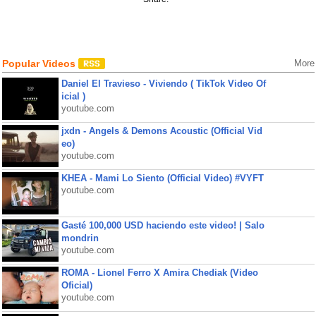
Popular Videos
More
Daniel El Travieso - Viviendo ( TikTok Video Of
icial )
youtube.com
jxdn - Angels & Demons Acoustic (Official Vid
eo)
youtube.com
KHEA - Mami Lo Siento (Official Video) #VYFT
youtube.com
Gasté 100,000 USD haciendo este video! | Salo
mondrin
youtube.com
ROMA - Lionel Ferro X Amira Chediak (Video
Oficial)
youtube.com