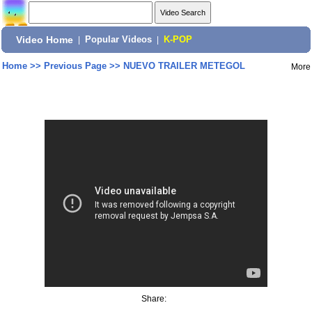
Video Home
|
Popular Videos
|
K-POP
Home
>>
Previous Page
>>
NUEVO TRAILER METEGOL
More
Share: