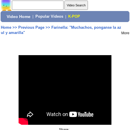
Video Home
|
Popular Videos
|
K-POP
Home
>>
Previous Page
>>
Farinella: "Muchachos, ponganse la az
ul y amarilla"
More
Share: