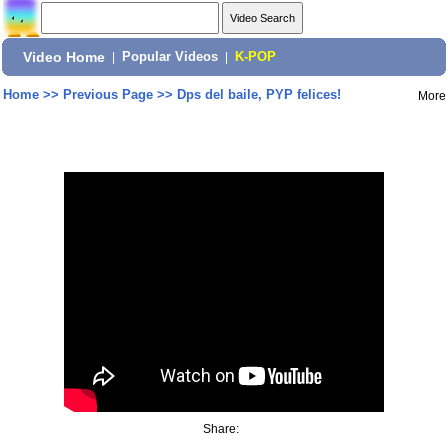
Video Home
|
Popular Videos
|
K-POP
Home
>>
Previous Page
>>
Dps del baile, PYP felices!
More
Share: