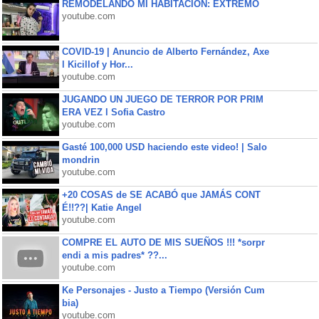
REMODELANDO MI HABITACIÓN: EXTREMO
youtube.com
COVID-19 | Anuncio de Alberto Fernández, Axe
l Kicillof y Hor...
youtube.com
JUGANDO UN JUEGO DE TERROR POR PRIM
ERA VEZ l Sofia Castro
youtube.com
Gasté 100,000 USD haciendo este video! | Salo
mondrin
youtube.com
+20 COSAS de SE ACABÓ que JAMÁS CONT
É!!??| Katie Angel
youtube.com
COMPRE EL AUTO DE MIS SUEÑOS !!! *sorpr
endi a mis padres* ??...
youtube.com
Ke Personajes - Justo a Tiempo (Versión Cum
bia)
youtube.com