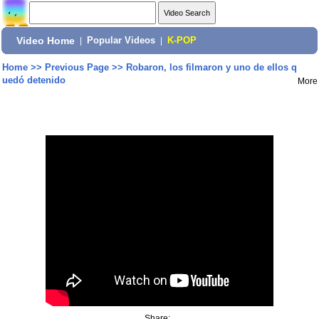
Video Home
|
Popular Videos
|
K-POP
Home
>>
Previous Page
>>
Robaron, los filmaron y uno de ellos q
uedó detenido
More
Share: