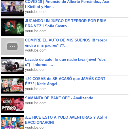
COVID-19 | Anuncio de Alberto Fernández, Axe
l Kicillof y Hor...
youtube.com
JUGANDO UN JUEGO DE TERROR POR PRIM
ERA VEZ l Sofia Castro
youtube.com
COMPRE EL AUTO DE MIS SUEÑOS !!! *sorpr
endi a mis padres* ??...
youtube.com
Lavado de auto: lo que nadie lava (nivel "obs
e") - Informe -...
youtube.com
+20 COSAS de SE ACABÓ que JAMÁS CONT
É!!??| Katie Angel
youtube.com
SAMANTA DE BAKE OFF - Analizando
youtube.com
¡LE HICE ESTO A YOLO AVENTURAS Y ASÍ R
EACCIONARON!
youtube.com