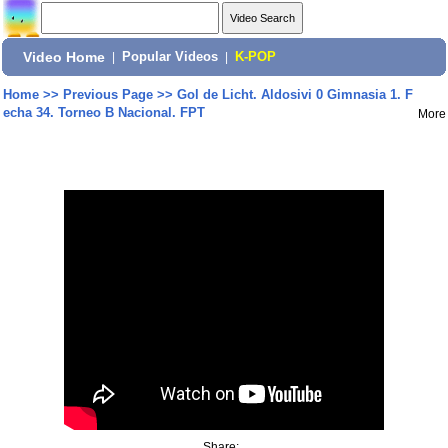
Video Home
|
Popular Videos
|
K-POP
Home
>>
Previous Page
>>
Gol de Licht. Aldosivi 0 Gimnasia 1. F
echa 34. Torneo B Nacional. FPT
More
Share: