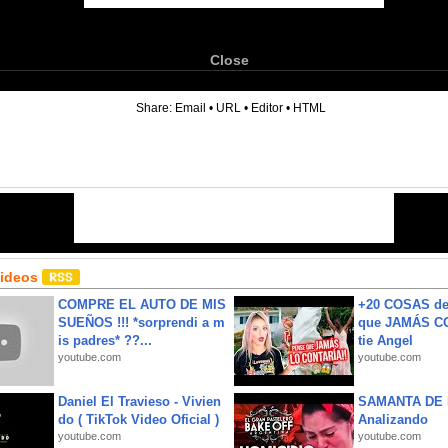
Close
6
Share:
Email
•
URL
•
Editor
•
HTML
Videos
COMPRE EL AUTO DE MIS
+20 COSAS d
SUEÑOS !!! *sorprendi a m
que JAMÁS CO
is padres* ??...
tie Angel
youtube.com
youtube.com
Daniel El Travieso - Vivien
SAMANTA DE 
do ( TikTok Video Oficial )
Analizando
youtube.com
youtube.com