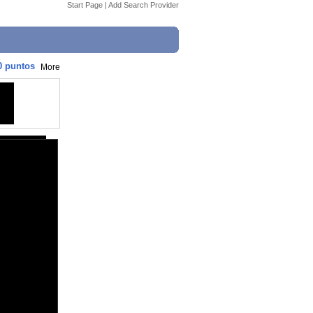
Start Page
|
Add Search Provider
50 puntos
More