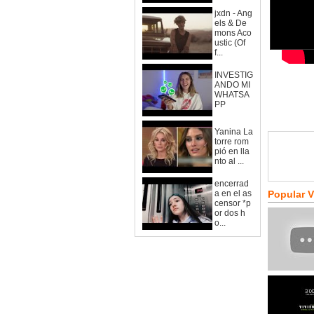
jxdn - Ang
els & De
mons Aco
ustic (Of
f...
INVESTIG
ANDO MI
WHATSA
PP
Yanina La
torre rom
pió en lla
nto al ...
encerrad
a en el as
Popular 
censor *p
or dos h
o...