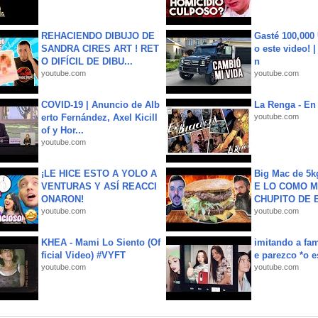
REHACIENDO DIBUJO DE
Gasté 100,000
SANDRA CIRES ART ! RET
o este video! 
O DIFÍCIL DE DIBU...
n
youtube.com
youtube.com
COVID-19 | Anuncio de Alb
La Renga - En 
erto Fernández, Axel Kicill
youtube.com
of y Hor...
youtube.com
¡LE HICE ESTO A YOLO A
Big Mac de 5k
VENTURAS Y ASÍ REACCI
E LO COMO M
ONARON!
CHUPITO DE B
youtube.com
youtube.com
KHEA - Mami Lo Siento (Of
imitando a fa
ficial Video) #VYFT
e parezco *o e
youtube.com
youtube.com