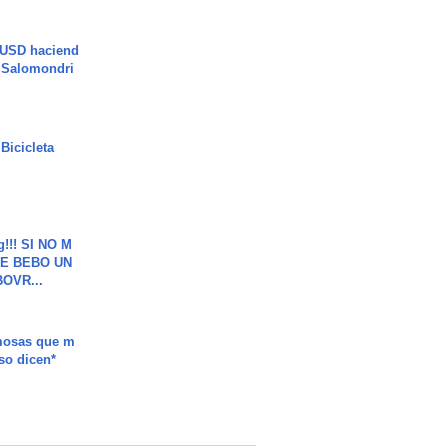
 USD haciend
| Salomondri
Bicicleta
g!!! SI NO M
E BEBO UN
OVR...
mosas que m
so dicen*