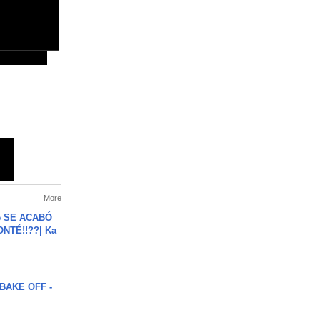
More
e SE ACABÓ
NTÉ!!??| Ka
BAKE OFF -