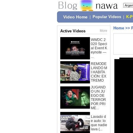
Video Home
|
Popular Videos
|
K-
Home
>>
Active Videos
More
WWDC 2
020 Speci
al Event K
eynote —
...
REMODE
LANDO M
I HABITA
CIÓN: EX
TREMO
JUGAND
O UN JU
EGO DE
TERROR
POR PRI
ME...
Lavado d
e auto: lo
que nadie
lava (...