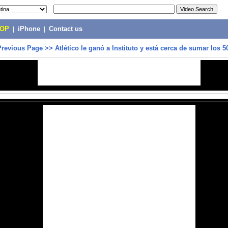
POP
|
iPhone
|
Contact us
Previous Page
>>
Atlético le ganó a Instituto y está cerca de sumar los 